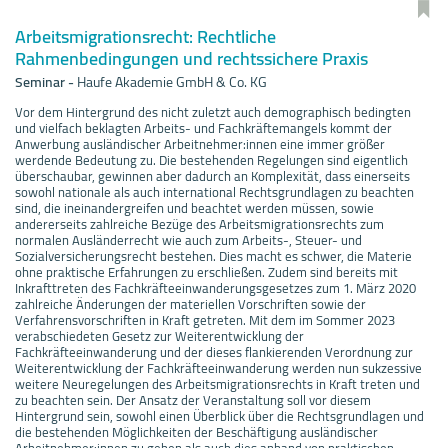
Arbeitsmigrationsrecht: Rechtliche
Rahmenbedingungen und rechtssichere Praxis
Seminar
-
Haufe Akademie GmbH & Co. KG
Vor dem Hintergrund des nicht zuletzt auch demographisch bedingten
und vielfach beklagten Arbeits- und Fachkräftemangels kommt der
Anwerbung ausländischer Arbeitnehmer:innen eine immer größer
werdende Bedeutung zu. Die bestehenden Regelungen sind eigentlich
überschaubar, gewinnen aber dadurch an Komplexität, dass einerseits
sowohl nationale als auch international Rechtsgrundlagen zu beachten
sind, die ineinandergreifen und beachtet werden müssen, sowie
andererseits zahlreiche Bezüge des Arbeitsmigrationsrechts zum
normalen Ausländerrecht wie auch zum Arbeits-, Steuer- und
Sozialversicherungsrecht bestehen. Dies macht es schwer, die Materie
ohne praktische Erfahrungen zu erschließen. Zudem sind bereits mit
Inkrafttreten des Fachkräfteeinwanderungsgesetzes zum 1. März 2020
zahlreiche Änderungen der materiellen Vorschriften sowie der
Verfahrensvorschriften in Kraft getreten. Mit dem im Sommer 2023
verabschiedeten Gesetz zur Weiterentwicklung der
Fachkräfteeinwanderung und der dieses flankierenden Verordnung zur
Weiterentwicklung der Fachkräfteeinwanderung werden nun sukzessive
weitere Neuregelungen des Arbeitsmigrationsrechts in Kraft treten und
zu beachten sein. Der Ansatz der Veranstaltung soll vor diesem
Hintergrund sein, sowohl einen Überblick über die Rechtsgrundlagen und
die bestehenden Möglichkeiten der Beschäftigung ausländischer
Arbeitnehmer:innen zu geben als auch dies anhand von praktischen