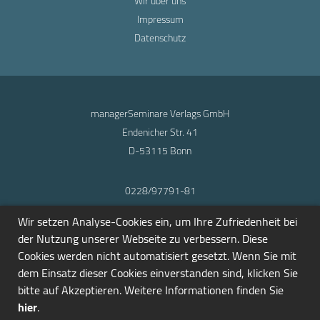
Wir über uns
Impressum
Datenschutz
managerSeminare Verlags GmbH
Endenicher Str. 41
D-53115 Bonn
0228/97791-81
info@seminarmarkt.de
Wir setzen Analyse-Cookies ein, um Ihre Zufriedenheit bei
© 2001-2026
der Nutzung unserer Webseite zu verbessern. Diese
Cookies werden nicht automatisiert gesetzt. Wenn Sie mit
dem Einsatz dieser Cookies einverstanden sind, klicken Sie
bitte auf Akzeptieren. Weitere Informationen finden Sie
hier
.