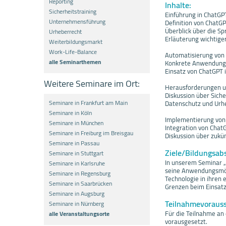
Reporting
Inhalte:
Sicherheitstraining
Einführung in ChatGPT
Unternehmensführung
Definition von ChatG
Überblick über die S
Urheberrecht
Erläuterung wichtiger
Weiterbildungsmarkt
Work-Life-Balance
Automatisierung von 
alle Seminarthemen
Konkrete Anwendungsf
Einsatz von ChatGPT 
Weitere Seminare im Ort:
Herausforderungen un
Diskussion über Sich
Seminare in Frankfurt am Main
Datenschutz und Ur
Seminare in Köln
Implementierung von 
Seminare in München
Integration von Chat
Seminare in Freiburg im Breisgau
Diskussion über zukü
Seminare in Passau
Ziele/Bildungsab
Seminare in Stuttgart
In unserem Seminar „
Seminare in Karlsruhe
seine Anwendungsmögl
Seminare in Regensburg
Technologie in ihren 
Seminare in Saarbrücken
Grenzen beim Einsatz
Seminare in Augsburg
Teilnahmevoraus
Seminare in Nürnberg
Für die Teilnahme an
alle Veranstaltungsorte
vorausgesetzt.