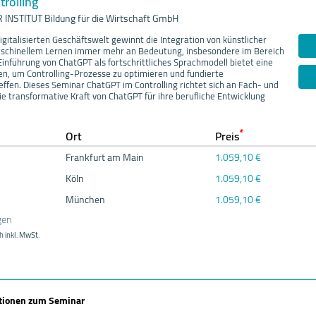
rolling
NSTITUT Bildung für die Wirtschaft GmbH
gitalisierten Geschäftswelt gewinnt die Integration von künstlicher
 maschinellem Lernen immer mehr an Bedeutung, insbesondere im Bereich
 Einführung von ChatGPT als fortschrittliches Sprachmodell bietet eine
ten, um Controlling-Prozesse zu optimieren und fundierte
ffen. Dieses Seminar ChatGPT im Controlling richtet sich an Fach- und
ie transformative Kraft von ChatGPT für ihre berufliche Entwicklung
*
Ort
Preis
Frankfurt am Main
1.059,10 €
Köln
1.059,10 €
München
1.059,10 €
gen
h inkl. MwSt.
ationen zum Seminar