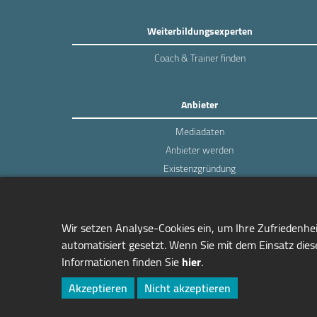
Weiterbildungsexperten
Coach & Trainer finden
Anbieter
Mediadaten
Anbieter werden
Existenzgründung
Login
Wir setzen Analyse-Cookies ein, um Ihre Zufriedenhe
automatisiert gesetzt. Wenn Sie mit dem Einsatz diese
Informationen finden Sie
hier
.
managerSeminare Verlags GmbH
Endenicher Str. 41
Akzeptieren
Nicht akzeptieren
D-53115 Bonn