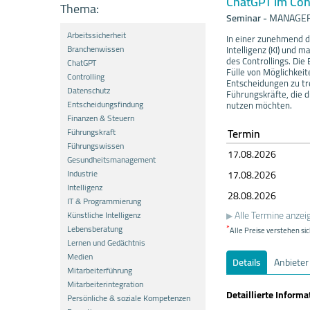
ChatGPT im Cont
Thema:
Seminar
-
MANAGER I
Arbeitssicherheit
In einer zunehmend di
Branchenwissen
Intelligenz (KI) und
des Controllings. Die
ChatGPT
Fülle von Möglichkei
Controlling
Entscheidungen zu tre
Datenschutz
Führungskräfte, die d
Entscheidungsfindung
nutzen möchten.
Finanzen & Steuern
Termin
Führungskraft
Führungswissen
17.08.
20
26
Gesundheitsmanagement
Industrie
17.08.
20
26
Intelligenz
28.08.
20
26
IT & Programmierung
Alle Termine anzei
Künstliche Intelligenz
Lebensberatung
*
Alle Preise verstehen sic
Lernen und Gedächtnis
Medien
Details
Anbieter
Mitarbeiterführung
Mitarbeiterintegration
Detaillierte Inform
Persönliche & soziale Kompetenzen