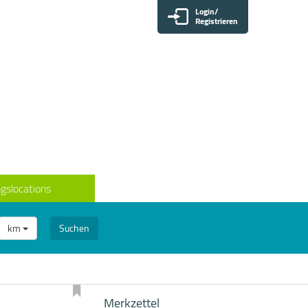
Login/
Registrieren
gslocations
km
Suchen
Merkzettel