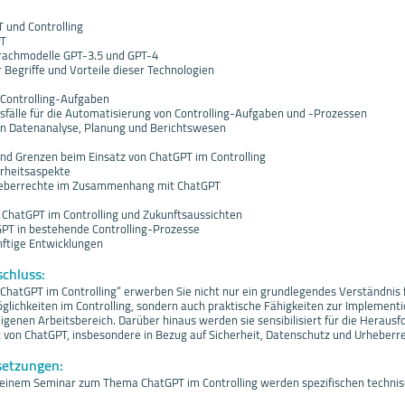
 und Controlling
PT
prachmodelle GPT-3.5 und GPT-4
 Begriffe und Vorteile dieser Technologien
Controlling-Aufgaben
älle für die Automatisierung von Controlling-Aufgaben und -Prozessen
in Datenanalyse, Planung und Berichtswesen
d Grenzen beim Einsatz von ChatGPT im Controlling
erheitsaspekte
heberrechte im Zusammenhang mit ChatGPT
ChatGPT im Controlling und Zukunftsaussichten
GPT in bestehende Controlling-Prozesse
nftige Entwicklungen
schluss:
ChatGPT im Controlling“ erwerben Sie nicht nur ein grundlegendes Verständnis
ichkeiten im Controlling, sondern auch praktische Fähigkeiten zur Implementi
eigenen Arbeitsbereich. Darüber hinaus werden sie sensibilisiert für die Heraus
 von ChatGPT, insbesondere in Bezug auf Sicherheit, Datenschutz und Urheberr
setzungen:
 einem Seminar zum Thema ChatGPT im Controlling werden spezifischen techni