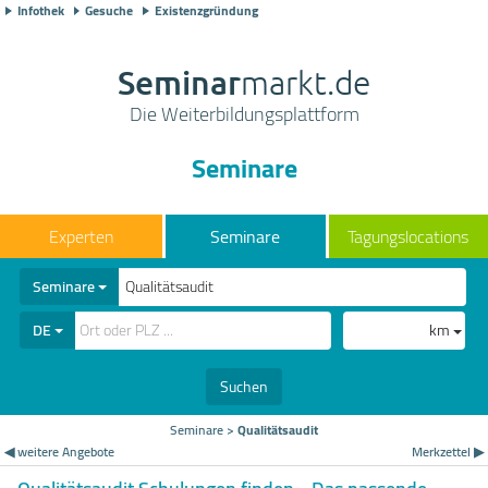
Infothek
Gesuche
Existenzgründung
Seminar
markt.de
Die Weiterbildungsplattform
Seminare
Seminare
Tagungslocations
Seminare
DE
km
Suchen
Seminare
>
Qualitätsaudit
◀ weitere Angebote
Merkzettel ▶