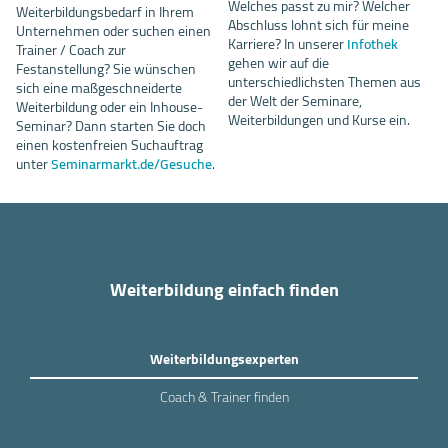
Welches passt zu mir? Welcher
Weiterbildungsbedarf in Ihrem
Abschluss lohnt sich für meine
Unternehmen oder suchen einen
Karriere? In unserer
Infothek
Trainer / Coach zur
gehen wir auf die
Festanstellung? Sie wünschen
unterschiedlichsten Themen aus
sich eine maßgeschneiderte
der Welt der Seminare,
Weiterbildung oder ein Inhouse-
Weiterbildungen und Kurse ein.
Seminar? Dann starten Sie doch
einen kostenfreien Suchauftrag
unter
Seminarmarkt.de/Gesuche
.
Weiterbildung einfach finden
Weiterbildungsexperten
Coach & Trainer finden