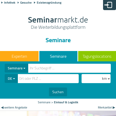
Infothek
Gesuche
Existenzgründung
Seminar
markt.de
Die Weiterbildungsplattform
Seminare
Seminare
Tagungslocations
Seminare
DE
km
Suchen
Seminare
>
Einkauf & Logistik
◀ weitere Angebote
Merkzettel ▶