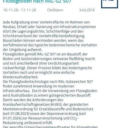
Flüssigboden nach RAL-GZ 507
16.11.
26- 17.11.
26
Ostfildern
545,00 €
Jede Aufgrabung einer Verkehrsfläche im Rahmen von
Neubau, Erhalt oder Sanierung von Infrastruktursystemen
stört die Lagerungsdichte, Schichtenfolge und den
Schichtenverbund der Verkehrsflächenbefestigung.
Bauschäden können vermieden werden, wenn das
Verfüllmaterial das typische bodenmechanische Verhalten
der Umgebung aufweist.
Flüssigboden gemäß RAL-GZ 507 ist ein Baustoff, der
Böden und Gesteinskörnungen zeitweise fließfähig macht
und sich anschließend ohne Verdichtungsarbeit
rückverfestigt. Dieser Prozess bildet das bodentypische
Verhalten nach und ermöglicht eine einfache
Wiederaushubbarkeit.
Die Flüssigbodentechnologie nach RAL-Gütezeichen 507
findet zunehmend Anwendung im modernen
Infrastrukturbau. Durch die Verwendung von Flüssigboden
wird Aushubboden zu einem gütegesicherten Baustoff.
Damit werden die Anforderungen des
Kreislaufwirtschaftsgesetzes (KrWG), der geänderten
Mantelverordnung für Ersatzbaustoffe und Bodenschutz
(seit 01.08.2023) sowie der Deponieverordnung (seit
01.01.2024) zur Ressourcenschonung und CO
-
2
Reduzierung umfassend erfüllt.
Der geprüfte Gütesicherungsbeauftragter für Flüssigboden