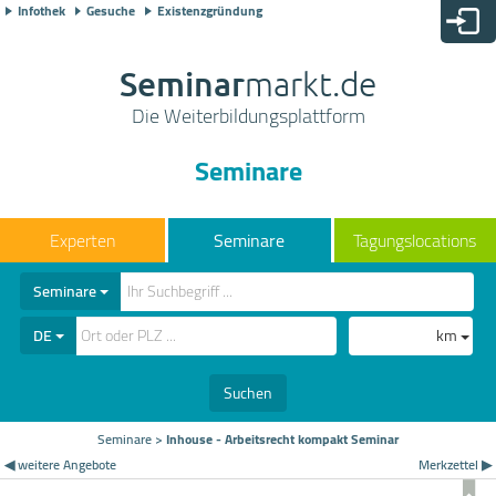
Infothek
Gesuche
Existenzgründung
Seminar
markt.de
Die Weiterbildungsplattform
Seminare
Seminare
Tagungslocations
Seminare
DE
km
Suchen
Seminare
>
Inhouse - Arbeitsrecht kompakt Seminar
◀ weitere Angebote
Merkzettel ▶