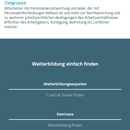
Zielgruppe:
Mitarbeiter mit Personalverantwortung und jeder, der mit
Personalentscheidungen befasst ist und mehr zur Rechtsprechung und
zu weiteren arbeitsrechtlichen Bedingungen des Arbeitsverhältnisses
(Pflichten des Arbeitgebers, Kündigung, Befristung etc.) erfahren
möchte.
Weiterbildung einfach finden
Weiterbildungsexperten
Coach & Trainer finden
Seminare
Weiterbildung finden