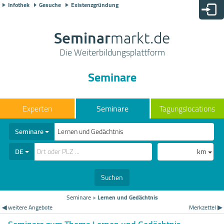
Infothek
Gesuche
Existenzgründung
Seminar
markt.de
Die Weiterbildungsplattform
Seminare
Seminare
Tagungslocations
Seminare
DE
km
Suchen
Seminare
>
Lernen und Gedächtnis
◀ weitere Angebote
Merkzettel ▶