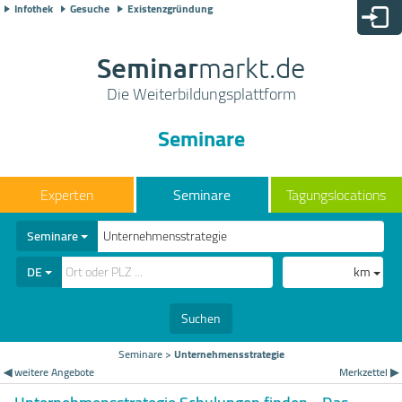
Infothek
Gesuche
Existenzgründung
Seminar
markt.de
Die Weiterbildungsplattform
Seminare
Seminare
Tagungslocations
Seminare
DE
km
Suchen
Seminare
>
Unternehmensstrategie
◀ weitere Angebote
Merkzettel ▶