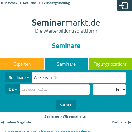
Infothek
Gesuche
Existenzgründung
Seminar
markt.de
Die Weiterbildungsplattform
Seminare
Seminare
Tagungslocations
Seminare
DE
km
Suchen
Seminare
>
Wissenschaften
◀ weitere Angebote
Merkzettel ▶