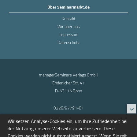
Über Seminarmarkt.de
Kontakt
Wir über uns
Impressum
Datenschutz
managerSeminare Verlags GmbH
Endenicher Str. 41
D-53115 Bonn
0228/97791-81
info@seminarmarkt.de
Wir setzen Analyse-Cookies ein, um Ihre Zufriedenheit bei
© 2001-2026
der Nutzung unserer Webseite zu verbessern. Diese
Cookies werden nicht automatisiert gesetzt. Wenn Sie mit