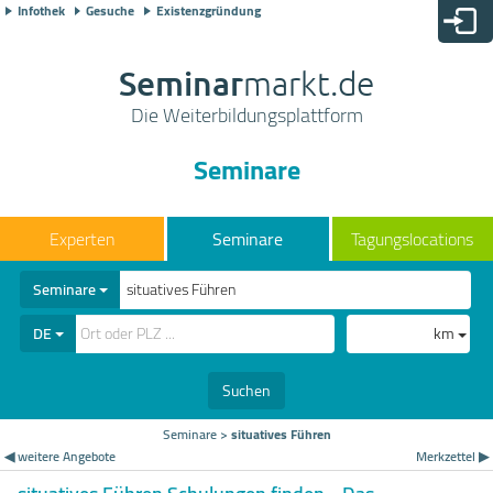
Infothek
Gesuche
Existenzgründung
Seminar
markt.de
Die Weiterbildungsplattform
Seminare
Seminare
Tagungslocations
Seminare
DE
km
Suchen
Seminare
>
situatives Führen
◀ weitere Angebote
Merkzettel ▶