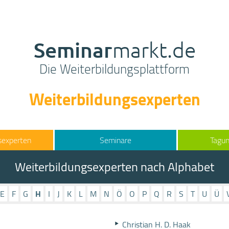
Seminar
markt.de
Die Weiterbildungsplattform
Weiterbildungsexperten
sexperten
Seminare
Tagun
Weiterbildungsexperten nach Alphabet
E
F
G
H
I
J
K
L
M
N
Ö
O
P
Q
R
S
T
U
Ü
Christian H. D. Haak