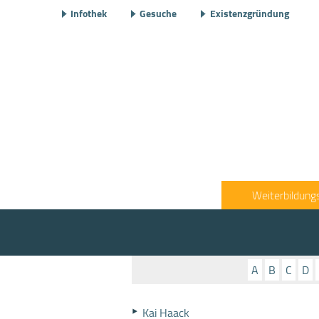
Infothek
Gesuche
Existenzgründung
Weiterbildung
A
B
C
D
Kai Haack