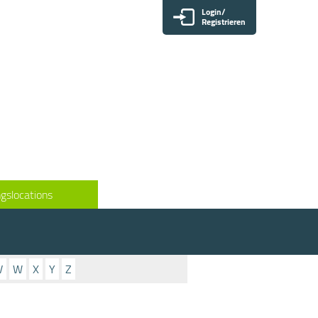
Login/
Registrieren
gslocations
V
W
X
Y
Z